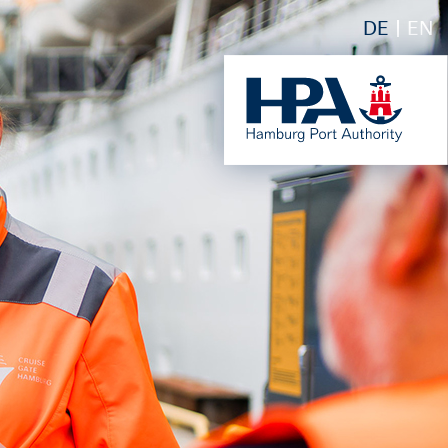
DE
EN