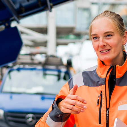
ick
d-Center der HPA
cht aller Verkehrsmeldungen im Hafen am