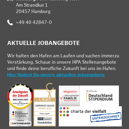
Am Strandkai 1
20457 Hamburg
Telefon:
+49 40 42847-0
AKTUELLE JOBANGEBOTE
Wir hal­ten den Ha­fen am Lau­fen und su­chen im­mer­zu
Ver­stär­kung. Schau­e in un­se­re HPA Stel­len­an­ge­bo­te
und fin­de deine be­ruf­li­che Zu­kunft bei uns im Ha­fen.
Hier findest Du unsere aktuellen Jobangebote