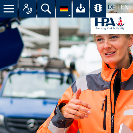
DE
EN
Suche
Ihr Download-C
Übersicht