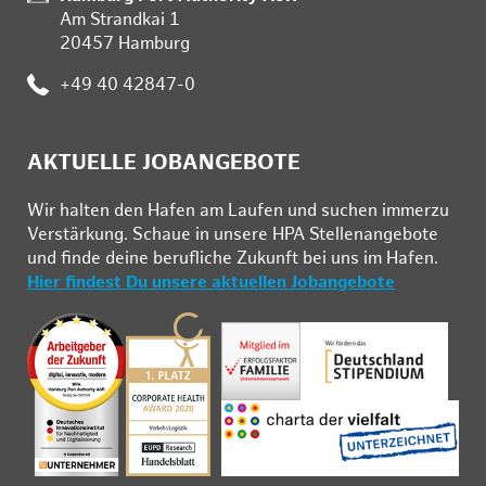
Am Strandkai 1
20457 Hamburg
Telefon:
+49 40 42847-0
AKTUELLE JOBANGEBOTE
Wir hal­ten den Ha­fen am Lau­fen und su­chen im­mer­zu
Ver­stär­kung. Schau­e in un­se­re HPA Stel­len­an­ge­bo­te
und fin­de deine be­ruf­li­che Zu­kunft bei uns im Ha­fen.
Hier findest Du unsere aktuellen Jobangebote