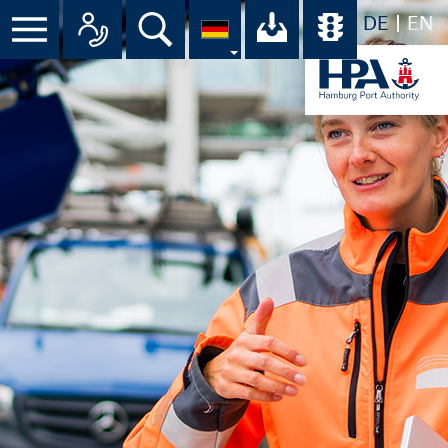
DE
EN
Suche
Ihr Download-C
Übersicht