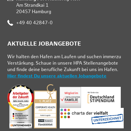
Am Strandkai 1
20457 Hamburg
Telefon:
+49 40 42847-0
AKTUELLE JOBANGEBOTE
Wir hal­ten den Ha­fen am Lau­fen und su­chen im­mer­zu
Ver­stär­kung. Schau­e in un­se­re HPA Stel­len­an­ge­bo­te
und fin­de deine be­ruf­li­che Zu­kunft bei uns im Ha­fen.
Hier findest Du unsere aktuellen Jobangebote