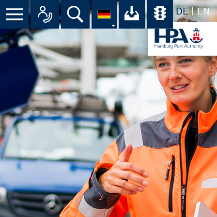
DE
EN
Suche
Ihr Download-C
Übersicht