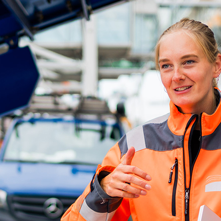
ick
d-Center der HPA
cht aller Verkehrsmeldungen im Hafen am