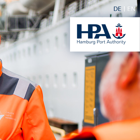
DE
EN