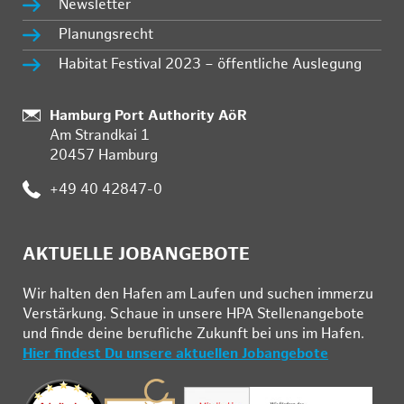
Newsletter
Planungsrecht
Habitat Festival 2023 – öffentliche Auslegung
:
Hamburg Port Authority AöR
Am Strandkai 1
20457 Hamburg
:
+49 40 42847-0
AKTUELLE JOBANGEBOTE
Wir hal­ten den Ha­fen am Lau­fen und su­chen im­mer­zu
Ver­stär­kung. Schau­e in un­se­re HPA Stel­len­an­ge­bo­te
und fin­de deine be­ruf­li­che Zu­kunft bei uns im Ha­fen.
Hier findest Du unsere aktuellen Jobangebote