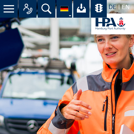
DE
EN
Suche
Ihr Download-C
Übersicht