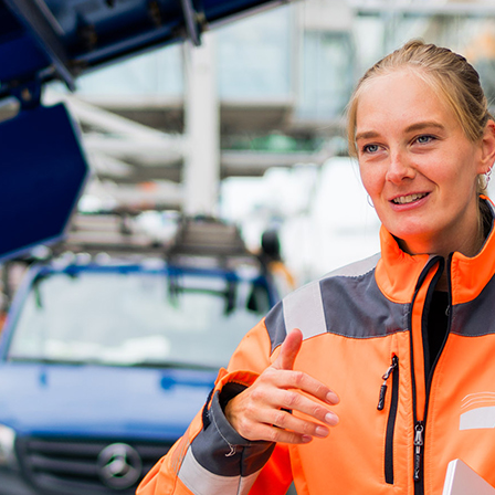
d-Center der HPA
cht aller Verkehrsmeldungen im Hafen am