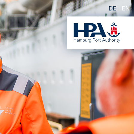
DE
EN