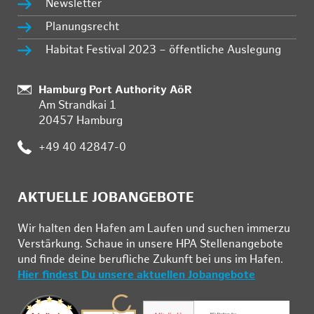
Newsletter
Planungsrecht
Habitat Festival 2023 – öffentliche Auslegung
Standort:
Hamburg Port Authority AöR
Am Strandkai 1
20457 Hamburg
Telefon:
+49 40 42847-0
AKTUELLE JOBANGEBOTE
Wir hal­ten den Ha­fen am Lau­fen und su­chen im­mer­zu
Ver­stär­kung. Schau­e in un­se­re HPA Stel­len­an­ge­bo­te
und fin­de deine be­ruf­li­che Zu­kunft bei uns im Ha­fen.
Hier findest Du unsere aktuellen Jobangebote