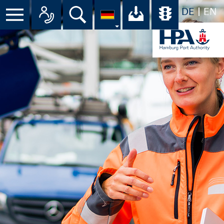
DE
EN
Suche
Ihr Download-C
Übersicht