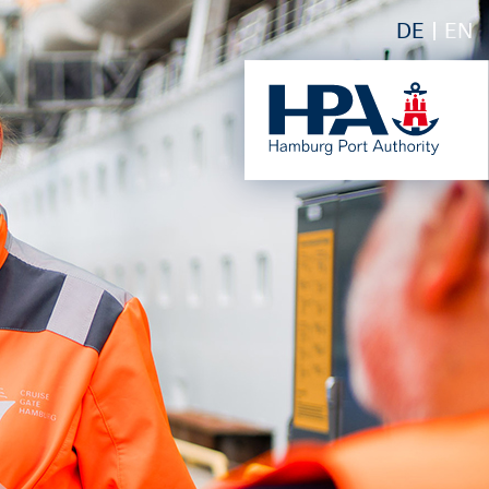
DE
EN