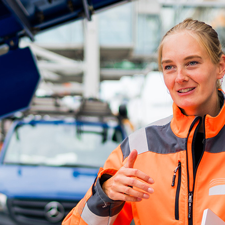
ick
d-Center der HPA
cht aller Verkehrsmeldungen im Hafen am