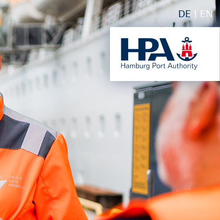
DE
EN