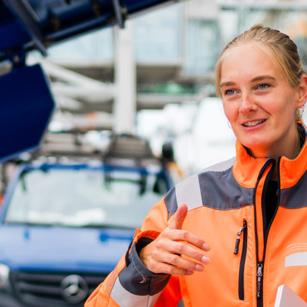
d-Center der HPA
cht aller Verkehrsmeldungen im Hafen am