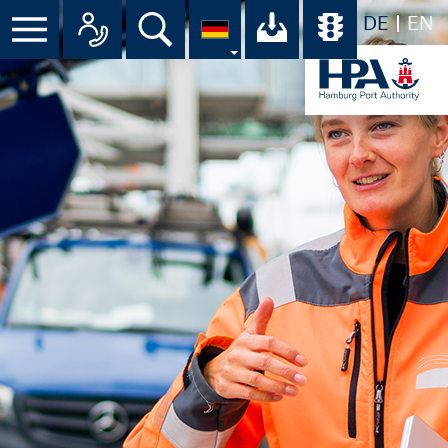
DE
EN
Menü
Alle Ansprechpartner im Überbli
Suche
Ihr Download-C
Übersicht