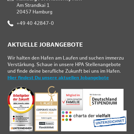
Am Strandkai 1
20457 Hamburg
Telefon:
+49 40 42847-0
AKTUELLE JOBANGEBOTE
Wir hal­ten den Ha­fen am Lau­fen und su­chen im­mer­zu
Ver­stär­kung. Schau­e in un­se­re HPA Stel­len­an­ge­bo­te
und fin­de deine be­ruf­li­che Zu­kunft bei uns im Ha­fen.
Hier findest Du unsere aktuellen Jobangebote