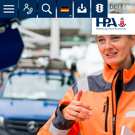
DE
EN
Menü
Alle Ansprechpartner im Überbli
Suche
Ihr Download-C
Übersicht