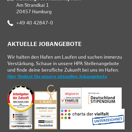
Am Strandkai 1
20457 Hamburg
:
+49 40 42847-0
AKTUELLE JOBANGEBOTE
Wir hal­ten den Ha­fen am Lau­fen und su­chen im­mer­zu
Ver­stär­kung. Schau­e in un­se­re HPA Stel­len­an­ge­bo­te
und fin­de deine be­ruf­li­che Zu­kunft bei uns im Ha­fen.
Hier findest Du unsere aktuellen Jobangebote