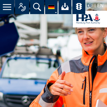
DE
EN
Suche
Ihr Download-C
Übersicht