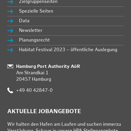
Zielgruppenseiten
Spezielle Seiten
Data
Newsletter
Planungsrecht
Habitat Festival 2023 – öffentliche Auslegung
Standort:
Hamburg Port Authority AöR
Am Strandkai 1
20457 Hamburg
Telefon:
+49 40 42847-0
AKTUELLE JOBANGEBOTE
Wir hal­ten den Ha­fen am Lau­fen und su­chen im­mer­zu
Ver­stär­kung. Schau­e in un­se­re HPA Stel­len­an­ge­bo­te