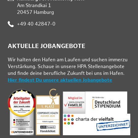
Am Strandkai 1
20457 Hamburg
:
+49 40 42847-0
AKTUELLE JOBANGEBOTE
Wir hal­ten den Ha­fen am Lau­fen und su­chen im­mer­zu
Ver­stär­kung. Schau­e in un­se­re HPA Stel­len­an­ge­bo­te
und fin­de deine be­ruf­li­che Zu­kunft bei uns im Ha­fen.
Hier findest Du unsere aktuellen Jobangebote