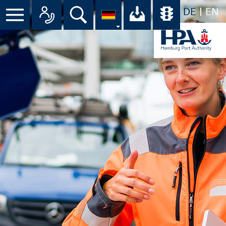
DE
EN
Menü
Alle Ansprechpartner im Überbli
Suche
Ihr Download-C
Übersicht