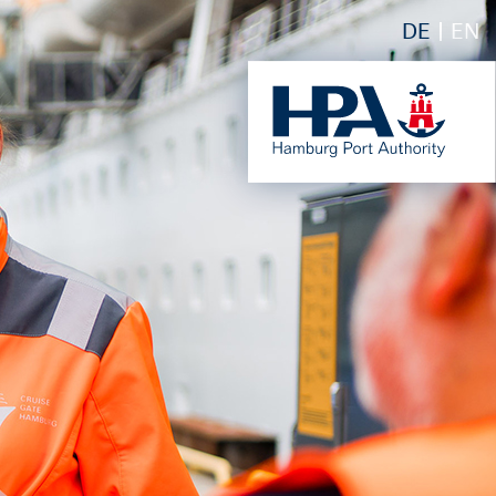
DE
EN