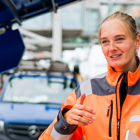
ick
d-Center der HPA
cht aller Verkehrsmeldungen im Hafen am