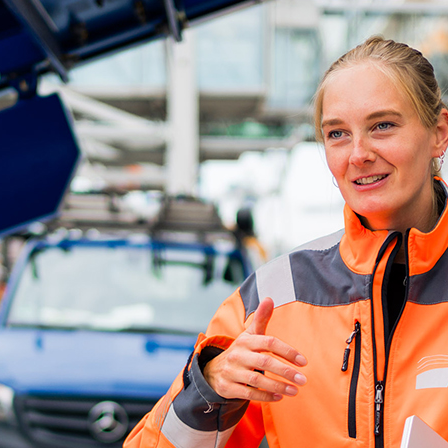
ick
d-Center der HPA
cht aller Verkehrsmeldungen im Hafen am