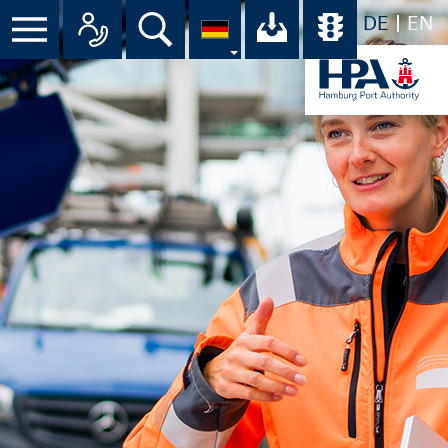
DE
EN
Menü
Alle Ansprechpartner im Überbli
Suche
Ihr Download-C
Übersicht