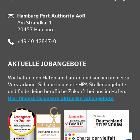
:
Hamburg Port Authority AöR
Am Strandkai 1
20457 Hamburg
:
+49 40 42847-0
AKTUELLE JOBANGEBOTE
Wir hal­ten den Ha­fen am Lau­fen und su­chen im­mer­zu
Ver­stär­kung. Schau­e in un­se­re HPA Stel­len­an­ge­bo­te
und fin­de deine be­ruf­li­che Zu­kunft bei uns im Ha­fen.
Hier findest Du unsere aktuellen Jobangebote