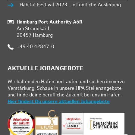
Habitat Festival 2023 – öffentliche Auslegung
Standort:
Hamburg Port Authority AöR
Am Strandkai 1
20457 Hamburg
Telefon:
+49 40 42847-0
AKTUELLE JOBANGEBOTE
Wir hal­ten den Ha­fen am Lau­fen und su­chen im­mer­zu
Ver­stär­kung. Schau­e in un­se­re HPA Stel­len­an­ge­bo­te
und fin­de deine be­ruf­li­che Zu­kunft bei uns im Ha­fen.
Hier findest Du unsere aktuellen Jobangebote