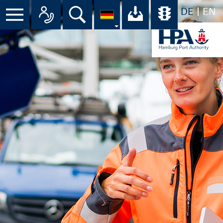
DE
EN
Suche
Ihr Download-C
Übersicht