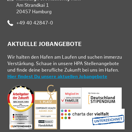
Am Strandkai 1
20457 Hamburg
Telefon:
+49 40 42847-0
AKTUELLE JOBANGEBOTE
Wir hal­ten den Ha­fen am Lau­fen und su­chen im­mer­zu
Ver­stär­kung. Schau­e in un­se­re HPA Stel­len­an­ge­bo­te
und fin­de deine be­ruf­li­che Zu­kunft bei uns im Ha­fen.
Hier findest Du unsere aktuellen Jobangebote