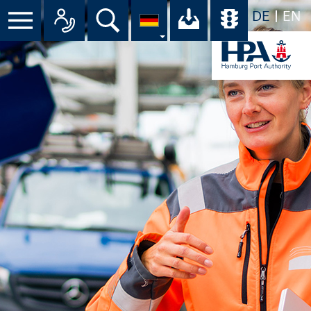
DE
EN
Suche
Ihr Download-C
Übersicht