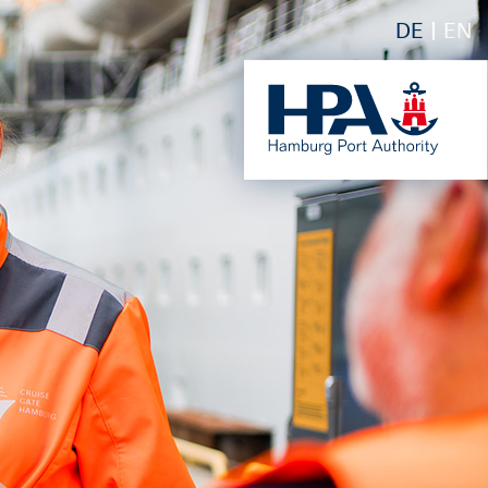
DE
EN