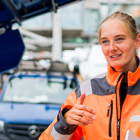
ick
d-Center der HPA
cht aller Verkehrsmeldungen im Hafen am