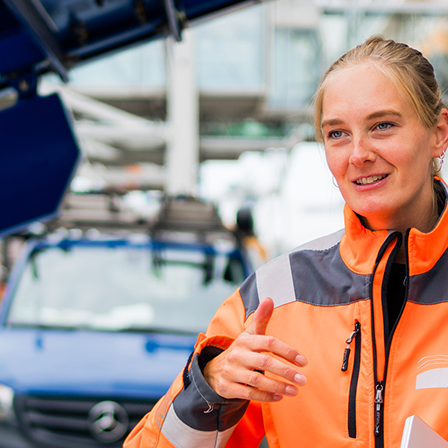
ick
d-Center der HPA
cht aller Verkehrsmeldungen im Hafen am