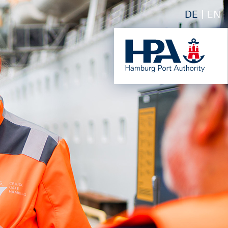
DE
EN