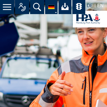
DE
EN
Suche
Ihr Download-C
Übersicht