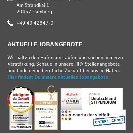
Am Strandkai 1
20457 Hamburg
:
+49 40 42847-0
AKTUELLE JOBANGEBOTE
Wir hal­ten den Ha­fen am Lau­fen und su­chen im­mer­zu
Ver­stär­kung. Schau­e in un­se­re HPA Stel­len­an­ge­bo­te
und fin­de deine be­ruf­li­che Zu­kunft bei uns im Ha­fen.
Hier findest Du unsere aktuellen Jobangebote