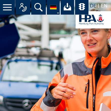
DE
EN
Suche
Ihr Download-C
Übersicht