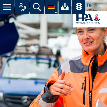
DE
EN
Menü
Alle Ansprechpartner im Überbli
Suche
Ihr Download-C
Übersicht