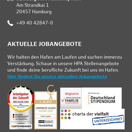
Am Strandkai 1
20457 Hamburg
Telefon:
+49 40 42847-0
AKTUELLE JOBANGEBOTE
Wir hal­ten den Ha­fen am Lau­fen und su­chen im­mer­zu
Ver­stär­kung. Schau­e in un­se­re HPA Stel­len­an­ge­bo­te
und fin­de deine be­ruf­li­che Zu­kunft bei uns im Ha­fen.
Hier findest Du unsere aktuellen Jobangebote