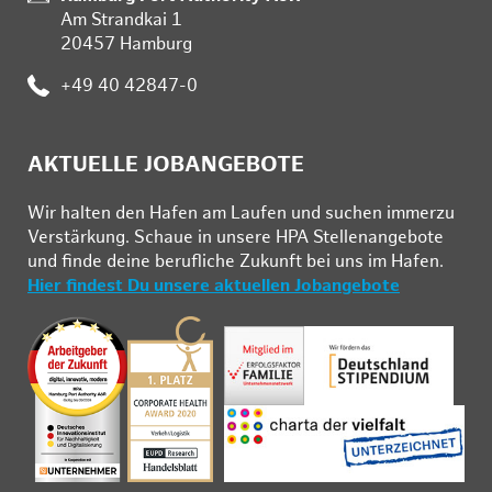
Am Strandkai 1
20457 Hamburg
:
+49 40 42847-0
AKTUELLE JOBANGEBOTE
Wir hal­ten den Ha­fen am Lau­fen und su­chen im­mer­zu
Ver­stär­kung. Schau­e in un­se­re HPA Stel­len­an­ge­bo­te
und fin­de deine be­ruf­li­che Zu­kunft bei uns im Ha­fen.
Hier findest Du unsere aktuellen Jobangebote