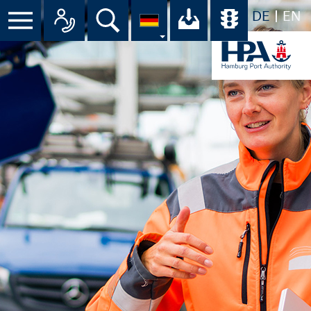
DE
EN
Menü
Alle Ansprechpartner im Überbli
Suche
Ihr Download-C
Übersicht