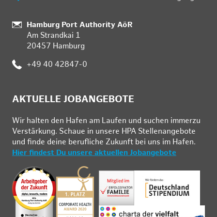
:
Hamburg Port Authority AöR
Am Strandkai 1
20457 Hamburg
:
+49 40 42847-0
AKTUELLE JOBANGEBOTE
Wir hal­ten den Ha­fen am Lau­fen und su­chen im­mer­zu
Ver­stär­kung. Schau­e in un­se­re HPA Stel­len­an­ge­bo­te
und fin­de deine be­ruf­li­che Zu­kunft bei uns im Ha­fen.
Hier findest Du unsere aktuellen Jobangebote