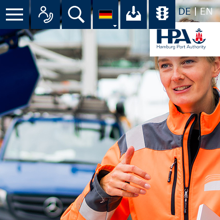
DE
EN
Menü
Alle Ansprechpartner im Überbli
Suche
Ihr Download-C
Übersicht