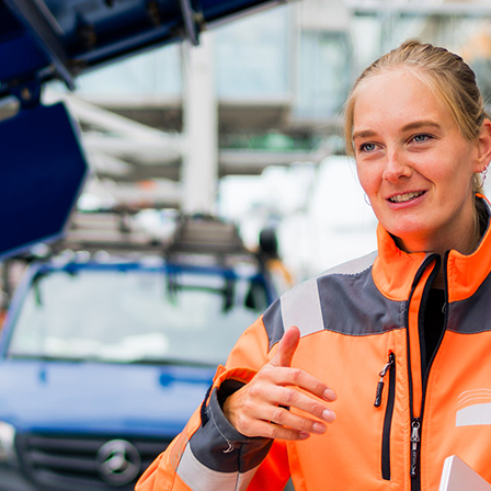
ick
d-Center der HPA
cht aller Verkehrsmeldungen im Hafen am