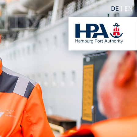
DE
EN