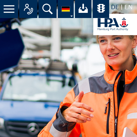
DE
EN
Suche
Ihr Download-C
Übersicht