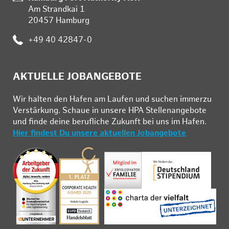
Am Strandkai 1
20457 Hamburg
Telefon:
+49 40 42847-0
AKTUELLE JOBANGEBOTE
Wir hal­ten den Ha­fen am Lau­fen und su­chen im­mer­zu
Ver­stär­kung. Schau­e in un­se­re HPA Stel­len­an­ge­bo­te
und fin­de deine be­ruf­li­che Zu­kunft bei uns im Ha­fen.
Hier findest Du unsere aktuellen Jobangebote