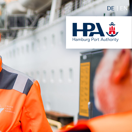
DE
EN