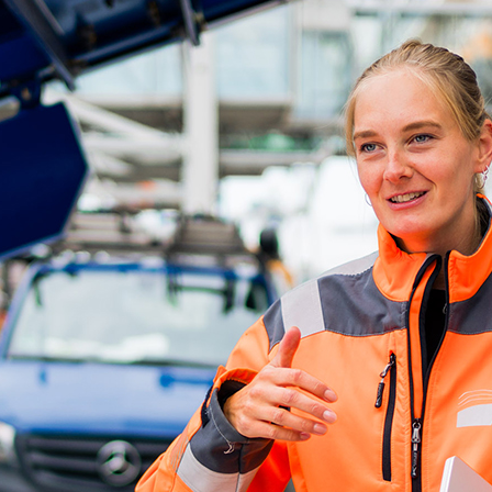
ick
d-Center der HPA
cht aller Verkehrsmeldungen im Hafen am