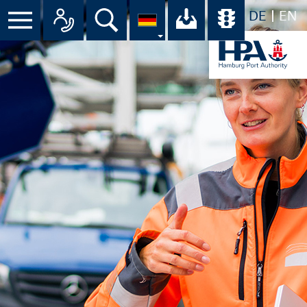
DE
EN
Menü
Alle Ansprechpartner im Überbli
Suche
Ihr Download-C
Übersicht