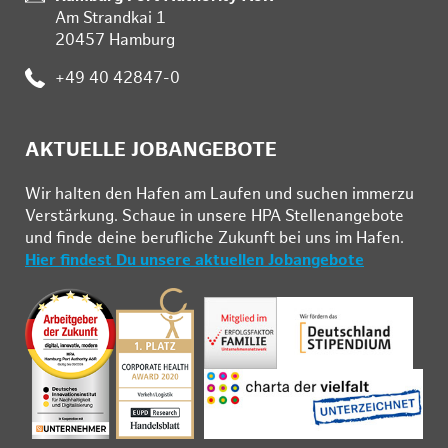
Am Strandkai 1
20457 Hamburg
Telefon:
+49 40 42847-0
AKTUELLE JOBANGEBOTE
Wir hal­ten den Ha­fen am Lau­fen und su­chen im­mer­zu
Ver­stär­kung. Schau­e in un­se­re HPA Stel­len­an­ge­bo­te
und fin­de deine be­ruf­li­che Zu­kunft bei uns im Ha­fen.
Hier findest Du unsere aktuellen Jobangebote