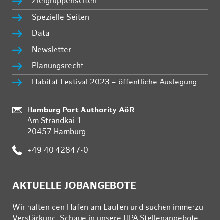
Zielgruppenseiten
Spezielle Seiten
Data
Newsletter
Planungsrecht
Habitat Festival 2023 – öffentliche Auslegung
Standort:
Hamburg Port Authority AöR
Am Strandkai 1
20457 Hamburg
Telefon:
+49 40 42847-0
AKTUELLE JOBANGEBOTE
Wir hal­ten den Ha­fen am Lau­fen und su­chen im­mer­zu
Ver­stär­kung. Schau­e in un­se­re HPA Stel­len­an­ge­bo­te