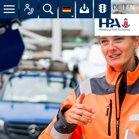
DE
EN
Suche
Ihr Download-C
Übersicht