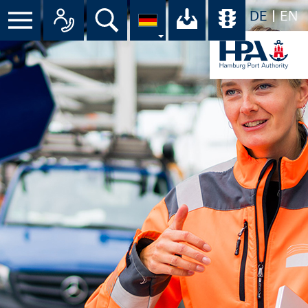
DE
EN
Suche
Ihr Download-C
Übersicht