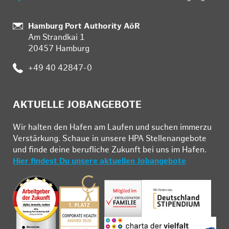
Standort:
Hamburg Port Authority AöR
Am Strandkai 1
20457 Hamburg
Telefon:
+49 40 42847-0
AKTUELLE JOBANGEBOTE
Wir hal­ten den Ha­fen am Lau­fen und su­chen im­mer­zu
Ver­stär­kung. Schau­e in un­se­re HPA Stel­len­an­ge­bo­te
und fin­de deine be­ruf­li­che Zu­kunft bei uns im Ha­fen.
Hier findest Du unsere aktuellen Jobangebote