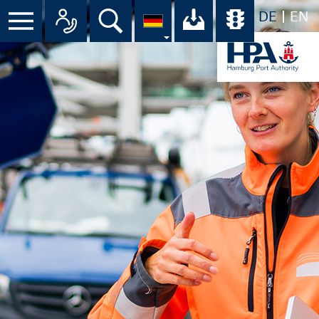
DE
EN
Menü
Alle Ansprechpartner im Überbli
Suche
Ihr Download-C
Übersicht