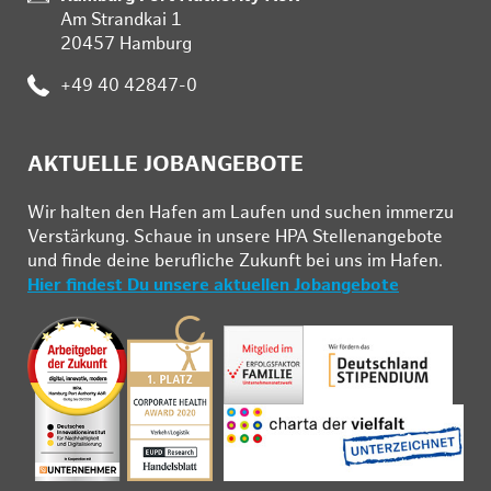
Am Strandkai 1
20457 Hamburg
:
+49 40 42847-0
AKTUELLE JOBANGEBOTE
Wir hal­ten den Ha­fen am Lau­fen und su­chen im­mer­zu
Ver­stär­kung. Schau­e in un­se­re HPA Stel­len­an­ge­bo­te
und fin­de deine be­ruf­li­che Zu­kunft bei uns im Ha­fen.
Hier findest Du unsere aktuellen Jobangebote