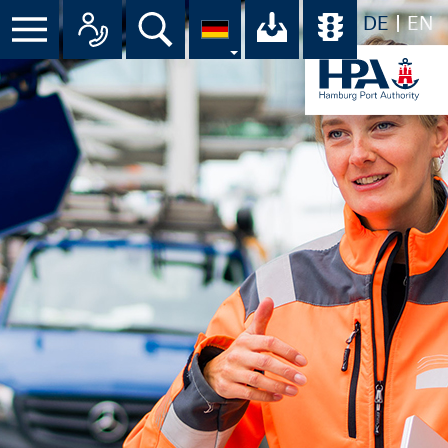
DE
EN
Suche
Ihr Download-C
Übersicht