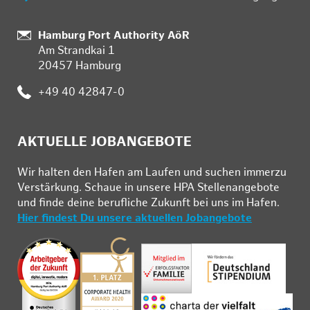
Standort:
Hamburg Port Authority AöR
Am Strandkai 1
20457 Hamburg
Telefon:
+49 40 42847-0
AKTUELLE JOBANGEBOTE
Wir hal­ten den Ha­fen am Lau­fen und su­chen im­mer­zu
Ver­stär­kung. Schau­e in un­se­re HPA Stel­len­an­ge­bo­te
und fin­de deine be­ruf­li­che Zu­kunft bei uns im Ha­fen.
Hier findest Du unsere aktuellen Jobangebote