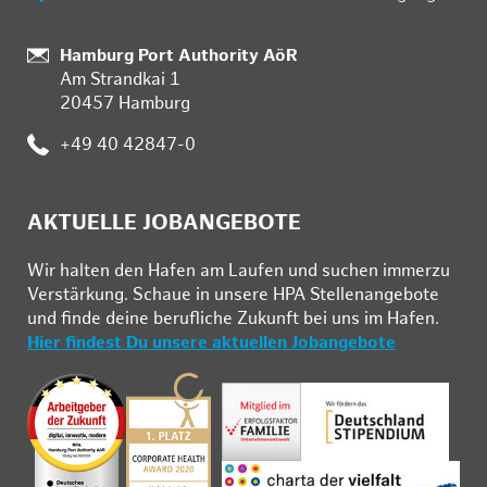
:
Hamburg Port Authority AöR
Am Strandkai 1
20457 Hamburg
:
+49 40 42847-0
AKTUELLE JOBANGEBOTE
Wir hal­ten den Ha­fen am Lau­fen und su­chen im­mer­zu
Ver­stär­kung. Schau­e in un­se­re HPA Stel­len­an­ge­bo­te
und fin­de deine be­ruf­li­che Zu­kunft bei uns im Ha­fen.
Hier findest Du unsere aktuellen Jobangebote