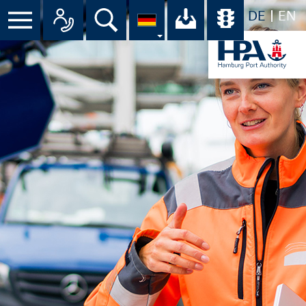
DE
EN
Menü
Alle Ansprechpartner im Überbli
Suche
Ihr Download-C
Übersicht