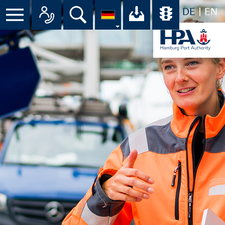
DE
EN
Suche
Ihr Download-C
Übersicht