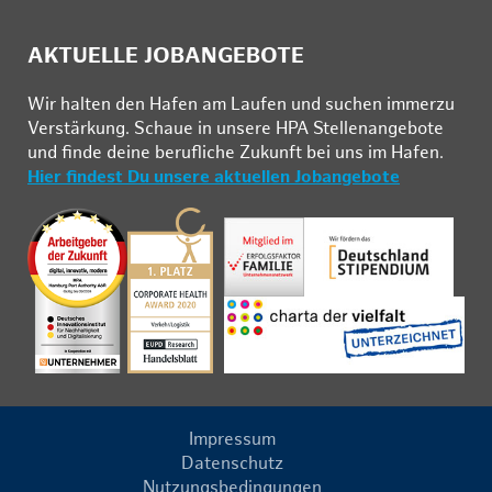
AKTUELLE JOBANGEBOTE
Wir hal­ten den Ha­fen am Lau­fen und su­chen im­mer­zu
Ver­stär­kung. Schau­e in un­se­re HPA Stel­len­an­ge­bo­te
und fin­de deine be­ruf­li­che Zu­kunft bei uns im Ha­fen.
Hier findest Du unsere aktuellen Jobangebote
Impressum
Datenschutz
Nutzungsbedingungen