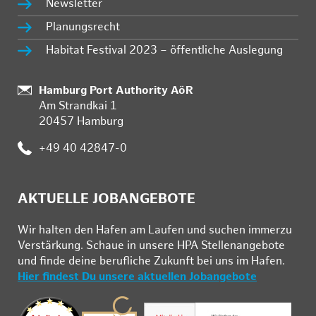
Newsletter
Planungsrecht
Habitat Festival 2023 – öffentliche Auslegung
:
Hamburg Port Authority AöR
Am Strandkai 1
20457 Hamburg
:
+49 40 42847-0
AKTUELLE JOBANGEBOTE
Wir hal­ten den Ha­fen am Lau­fen und su­chen im­mer­zu
Ver­stär­kung. Schau­e in un­se­re HPA Stel­len­an­ge­bo­te
und fin­de deine be­ruf­li­che Zu­kunft bei uns im Ha­fen.
Hier findest Du unsere aktuellen Jobangebote