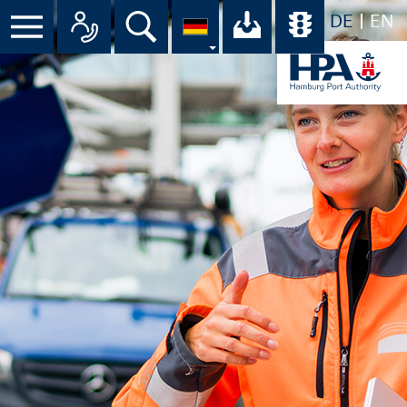
DE
EN
Menü
Alle Ansprechpartner im Überbli
Suche
Ihr Download-C
Übersicht