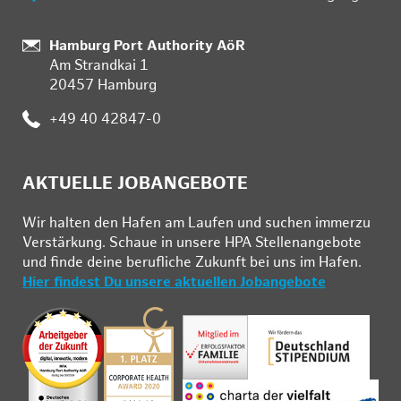
:
Hamburg Port Authority AöR
Am Strandkai 1
20457 Hamburg
:
+49 40 42847-0
AKTUELLE JOBANGEBOTE
Wir hal­ten den Ha­fen am Lau­fen und su­chen im­mer­zu
Ver­stär­kung. Schau­e in un­se­re HPA Stel­len­an­ge­bo­te
und fin­de deine be­ruf­li­che Zu­kunft bei uns im Ha­fen.
Hier findest Du unsere aktuellen Jobangebote