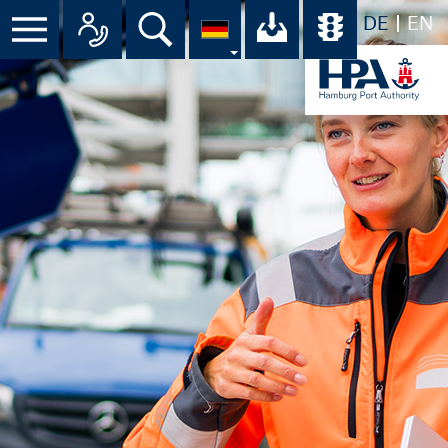
DE
EN
Menü
Alle Ansprechpartner im Überbli
Suche
Ihr Download-C
Übersicht