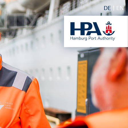
DE
EN