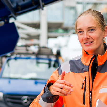
d-Center der HPA
cht aller Verkehrsmeldungen im Hafen am