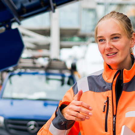
d-Center der HPA
cht aller Verkehrsmeldungen im Hafen am