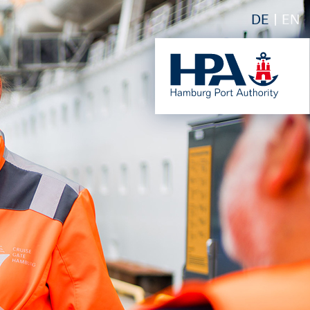
DE
EN