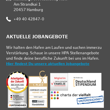
Am Strandkai 1
20457 Hamburg
Telefon:
+49 40 42847-0
AKTUELLE JOBANGEBOTE
Wir hal­ten den Ha­fen am Lau­fen und su­chen im­mer­zu
Ver­stär­kung. Schau­e in un­se­re HPA Stel­len­an­ge­bo­te
und fin­de deine be­ruf­li­che Zu­kunft bei uns im Ha­fen.
Hier findest Du unsere aktuellen Jobangebote