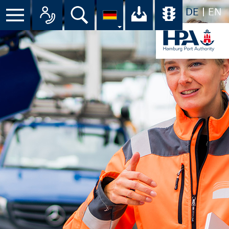
DE
EN
Suche
Ihr Download-C
Übersicht