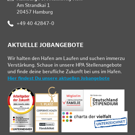
Am Strandkai 1
20457 Hamburg
:
+49 40 42847-0
AKTUELLE JOBANGEBOTE
Wir hal­ten den Ha­fen am Lau­fen und su­chen im­mer­zu
Ver­stär­kung. Schau­e in un­se­re HPA Stel­len­an­ge­bo­te
und fin­de deine be­ruf­li­che Zu­kunft bei uns im Ha­fen.
Hier findest Du unsere aktuellen Jobangebote