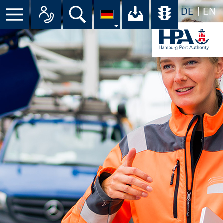
DE
EN
Menü
Alle Ansprechpartner im Überbli
Suche
Ihr Download-C
Übersicht