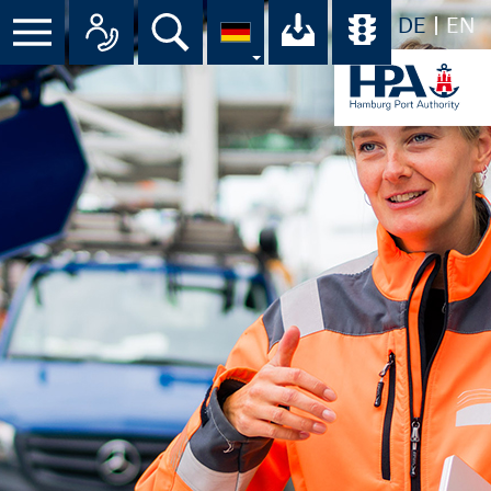
DE
EN
Menü
Alle Ansprechpartner im Überbli
Suche
Ihr Download-C
Übersicht