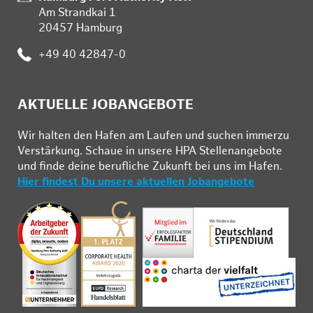
Am Strandkai 1
20457 Hamburg
:
+49 40 42847-0
AKTUELLE JOBANGEBOTE
Wir hal­ten den Ha­fen am Lau­fen und su­chen im­mer­zu
Ver­stär­kung. Schau­e in un­se­re HPA Stel­len­an­ge­bo­te
und fin­de deine be­ruf­li­che Zu­kunft bei uns im Ha­fen.
Hier findest Du unsere aktuellen Jobangebote