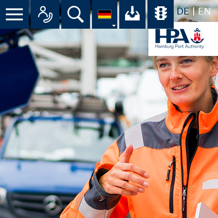
DE
EN
Suche
Ihr Download-C
Übersicht