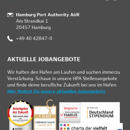
Standort:
Hamburg Port Authority AöR
Am Strandkai 1
20457 Hamburg
Telefon:
+49 40 42847-0
AKTUELLE JOBANGEBOTE
Wir hal­ten den Ha­fen am Lau­fen und su­chen im­mer­zu
Ver­stär­kung. Schau­e in un­se­re HPA Stel­len­an­ge­bo­te
und fin­de deine be­ruf­li­che Zu­kunft bei uns im Ha­fen.
Hier findest Du unsere aktuellen Jobangebote