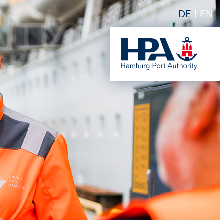
DE
EN