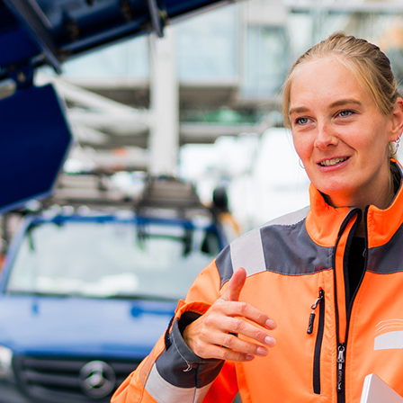
d-Center der HPA
cht aller Verkehrsmeldungen im Hafen am